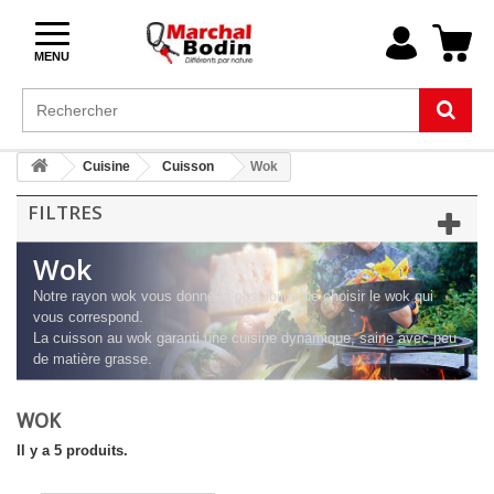
MENU
Cuisine
Cuisson
Wok
FILTRES
Wok
Notre rayon wok vous donne la possibilité de choisir le wok qui
vous correspond.
La cuisson au wok garanti une cuisine dynamique, saine avec peu
de matière grasse.
WOK
Il y a 5 produits.