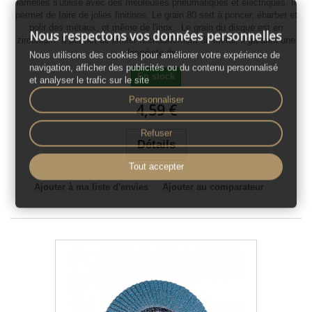
lamelles s'utilise avec des meuleuses pneumatiques et électriques. Il
permet de faire de jolies finitions. Le grain 80 sert à poncer, ébarber et
polir des métaux, et même de l'inox.. Le grain du disque est en
Nous respectons vos données personnelles
zirconium. Il permet de limiter l'échauffement du métal, il garantit une
longévité de...
Nous utilisons des cookies pour améliorer votre expérience de
navigation, afficher des publicités ou du contenu personnalisé
En stock
et analyser le trafic sur le site
Personnaliser
4,59 €
Refuser
Détails
Tout accepter
Ajouter à ma liste d'envies
Ajouter au comparateur