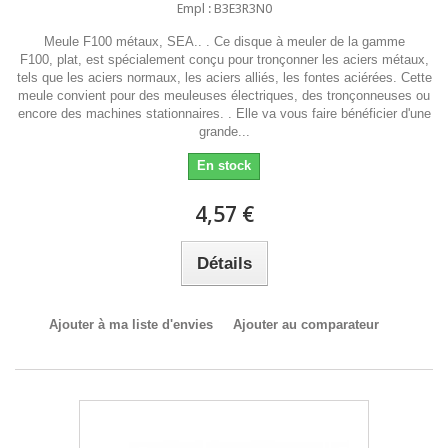
Empl : B3E3R3N0
Meule F100 métaux, SEA.. . Ce disque à meuler de la gamme
F100, plat, est spécialement conçu pour tronçonner les aciers métaux,
tels que les aciers normaux, les aciers alliés, les fontes aciérées. Cette
meule convient pour des meuleuses électriques, des tronçonneuses ou
encore des machines stationnaires. . Elle va vous faire bénéficier d'une
grande...
En stock
4,57 €
Détails
Ajouter à ma liste d'envies
Ajouter au comparateur