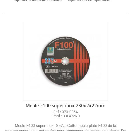
Meule F100 super inox 230x2x22mm
Ref : 070-0064
Empl : B3E4R2N0
Meule F100 super inox, SEA.. Cette meule plate F100 de la
gamme super inox, est parfait pour tronçonner de l'acier inoxydable. De