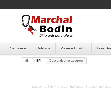
Serrurerie
Outillage
Visserie Fixation
Fournitur
EPI
Descendeur et assureur
Descendeur et 
Équipement de Protection Individuel, Travaux en Haute