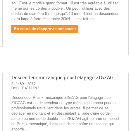
soi. C'est le modèle grand format.. Il est très agréable à utiliser
même sur les cordes à double.. On peut l'utiliser avec des
cordes de diamètre 8 mm jusqu'à 13 mm.. C'est un descendeur
extra large à forte résistance 30kN.. Il est fait en...
En cours de réapprovisionnement
Descendeur mécanique pour l'élagage ZIGZAG
Ref : 591-2037
Empl : B4E1R1N2
Descendeur Prusik mécanique ZIGZAG pour l'élagage . Le
ZIGZAG est un descendeur de type mécanique conçu pour les
professionnels travaillant dans les arbres. Il permet de se
déplacer en montant et en descendant à l'aide d'une corde
simple ou une corde double.. Le ZIGZAG agit comme un noeud
de Prusik mécanique, il dispose d'une chaîne de blocage qui
apporte...