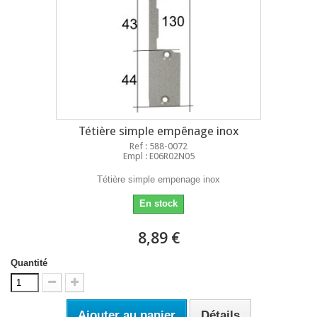
Tétière simple empênage inox
Ref : 588-0072
Empl : E06R02N05
Tétière simple empenage inox
En stock
8,89 €
Quantité
Ajouter au panier
Détails