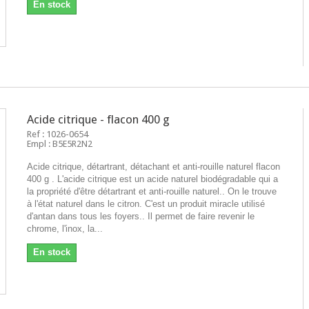
En stock
Acide citrique - flacon 400 g
Ref : 1026-0654
Empl : B5E5R2N2
Acide citrique, détartrant, détachant et anti-rouille naturel flacon
400 g . L'acide citrique est un acide naturel biodégradable qui a
la propriété d'être détartrant et anti-rouille naturel.. On le trouve
à l'état naturel dans le citron. C'est un produit miracle utilisé
d'antan dans tous les foyers.. Il permet de faire revenir le
chrome, l'inox, la...
En stock