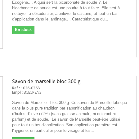
Ecogène.. . A quoi sert la bicarbonate de soude ?. Le
bicarbonate de soude est une poudre à tout faire. Elle sert à
nettoyer, à désodoriser, à enlever le calcaire, et tout un tas
d'application dans le jardinage.. . Caractéristique du...
En stock
Savon de marseille bloc 300 g
Ref : 1026-0368
Empl : B5E5R2N3
Savon de Marseille - bloc 300 g. Ce savon de Marseille fabriqué
dans la plus pure tradition par saponification au chaudron
d'huiles d'olive (72%) (sans graisse animale, ni colorant ni
parfum) et de soude.. Le savon de Marseille peut-être utilisé
pour tout un tas d'application. Son application première est
l'hygiène, en particulier pour le visage et les...