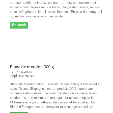
surface, textile, animaux, pantes ... . ll est particulièrement
efficace pour dégraisser une hotte, plaque de cuisson, micro-
onde, réfrigérateur, le sol, table, faïence.. En plus de nettoyer il
nourrit les sols sans avoir besoin de...
En stock
Blanc de meudon 500 g
Ref : 1026-0653
Empl : B5E5R2N2
Blanc de Meudon 500 g. Le blanc de Meudon que l'on appelle
aussi "blanc d'Espagne", est un produit 100% naturel aux
propriétés étonnantes.. Le blanc de Meudon se présente en
poudre, c'est en réalité une craie qui est utilisée depuis le
XIXème siècle pour nettoyer, dégraisser et faire briller.. Le
Blanc d'Espagne est un nettoyant multi-usage naturel qui...