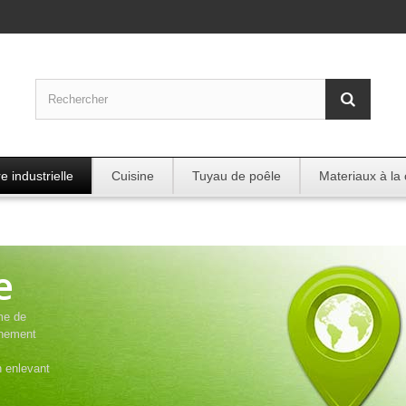
e industrielle
Cuisine
Tuyau de poêle
Materiaux à la
e
me de
nnement
n enlevant