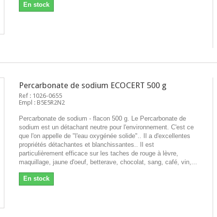
En stock
Percarbonate de sodium ECOCERT 500 g
Ref : 1026-0655
Empl : B5E5R2N2
Percarbonate de sodium - flacon 500 g. Le Percarbonate de
sodium est un détachant neutre pour l'environnement. C'est ce
que l'on appelle de "l'eau oxygénée solide".. Il a d'excellentes
propriétés détachantes et blanchissantes.. Il est
particulièrement efficace sur les taches de rouge à lèvre,
maquillage, jaune d'oeuf, betterave, chocolat, sang, café, vin,...
En stock