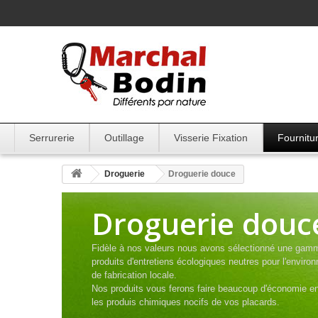
Serrurerie
Outillage
Visserie Fixation
Fournitur
Droguerie
Droguerie douce
Droguerie douc
Fidèle à nos valeurs nous avons sélectionné une gam
produits d'entretiens écologiques neutres pour l'enviro
de fabrication locale.
Nos produits vous ferons faire beaucoup d'économie e
les produis chimiques nocifs de vos placards.