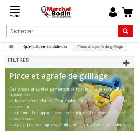
MENU
Quincaillerie du bâtiment
Pince et agrafe de grillage
FILTRES
Pince et agrafe de grillage
Ces pinces et agrafes permettent de fixer le grillage sur un fil de
tension lors
de la pose d'une clôture. C'est également utilisé pour ligaturer vos
plantes sur
des tuteurs. Les applications sont multiples. Les pinces existent
avec ou sans
chargeur, pour des agrafes de différentes dimensions et couleurs.