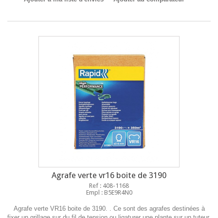
Agrafe verte vr16 boite de 3190
Ref : 408-1168
Empl : B5E9R4N0
Agrafe verte VR16 boite de 3190. . Ce sont des agrafes destinées à
fixer un grillage sur du fil de tension ou ligaturer une plante sur un tuteur.