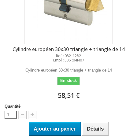
Cylindre européen 30x30 triangle + triangle de 14
Ref : 082-1282
Empl : E06R04N07
Cylindre européen 30x30 triangle + triangle de 14
En stock
58,51 €
Quantité
Ajouter au panier
Détails