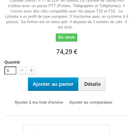
Cylindre 35x55 / PTT et EDF réf 056002 Ce cylindre de 35x55 mm
s'utilise avec un passe PTT (Postes, Télégraphes et Téléphones). Il
s'ouvre avec des clés compatible avec les passe T10 et F10.. Le
cylindre à un profil de type européen. Il fonctionne avec un système à 6
pistons. Sa finition est en laiton poli. Il dispose de 2 entrées de clés. Il
est livré...
En stock
74,29 €
Quantité
Ajouter au panier
Détails
Ajouter à ma liste d'envies
Ajouter au comparateur