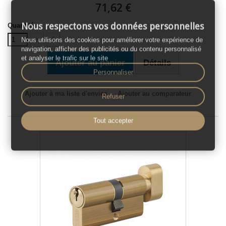
71,62 €
Nous respectons vos données personnelles
Quantité
Nous utilisons des cookies pour améliorer votre expérience de
navigation, afficher des publicités ou du contenu personnalisé
et analyser le trafic sur le site
Ajouter au panier
Détails
Personnaliser
Ajouter à ma liste d'envies
Ajouter au comparateur
Refuser
Tout accepter