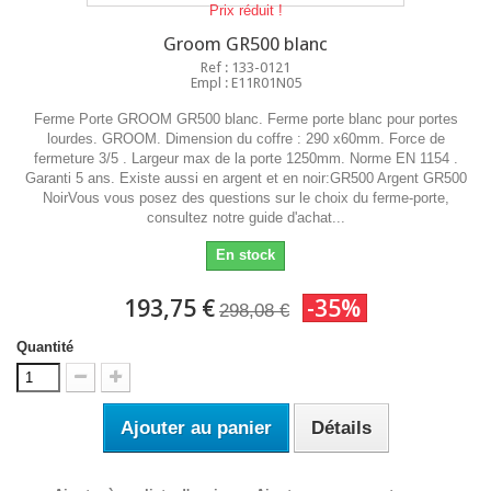
Prix réduit !
Groom GR500 blanc
Ref : 133-0121
Empl : E11R01N05
Ferme Porte GROOM GR500 blanc. Ferme porte blanc pour portes
lourdes. GROOM. Dimension du coffre : 290 x60mm. Force de
fermeture 3/5 . Largeur max de la porte 1250mm. Norme EN 1154 .
Garanti 5 ans. Existe aussi en argent et en noir:GR500 Argent GR500
NoirVous vous posez des questions sur le choix du ferme-porte,
consultez notre guide d'achat...
En stock
193,75 €
-35%
298,08 €
Quantité
Ajouter au panier
Détails