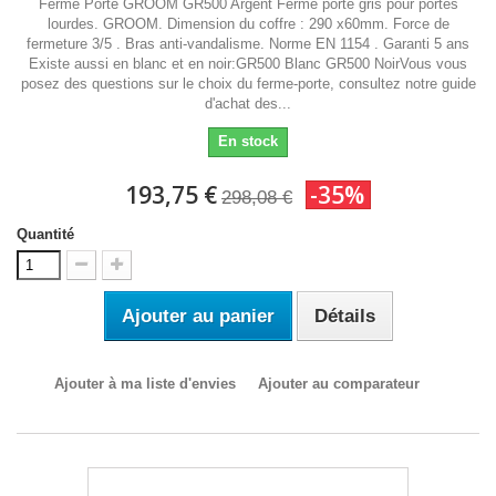
Ferme Porte GROOM GR500 Argent Ferme porte gris pour portes
lourdes. GROOM. Dimension du coffre : 290 x60mm. Force de
fermeture 3/5 . Bras anti-vandalisme. Norme EN 1154 . Garanti 5 ans
Existe aussi en blanc et en noir:GR500 Blanc GR500 NoirVous vous
posez des questions sur le choix du ferme-porte, consultez notre guide
d'achat des...
En stock
193,75 €
-35%
298,08 €
Quantité
Ajouter au panier
Détails
Ajouter à ma liste d'envies
Ajouter au comparateur