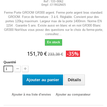
Ref : 133-0062
Empl : E11R02N05
Ferme Porte GROOM GR300 argent. Ferme porte argent bras standard.
GROOM. Force de fermeture : 3 à 6. Réglable. Convient pour des
portes 120kg maximum. Largeur max de la porte 1400mm. Norme EN
1154 . Garantie 5 ans. Existe aussi en blanc et en noir:GR300 Blanc
GR300 NoirVous vous posez des questions sur le choix du ferme-porte,
consultez...
En stock
151,70 €
-35%
233,38 €
Quantité
Ajouter au panier
Détails
Ajouter à ma liste d'envies
Ajouter au comparateur