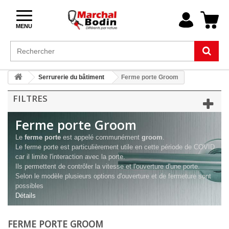
MENU
Serrurerie du bâtiment
Ferme porte Groom
FILTRES
Ferme porte Groom
Le
ferme porte
est appelé communément
groom
.
Le ferme porte est particulièrement utile en cette période de COVID
car il limite l'interaction avec la porte.
Ils permettent de contrôler la vitesse et l'ouverture d'une porte.
Selon le modèle plusieurs options d'ouverture et de fermeture sont
possibles
Détails
FERME PORTE GROOM