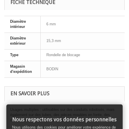
FICHE TECHNIQUE
Diamètre
6 mm
intérieur
Diamètre
15,3 mm
extérieur
Type
Rondelle de blocage
Magasin
BODIN
d'expédition
EN SAVOIR PLUS
Usages multiples : utilisables sur des conduits robotisés, mais
également sur des tubes, des pièces moulées en fonte, des
Nous respectons vos données personnelles
conduits en plastiques, des boutons pressions
Nous utilisons des cookies pour améliorer votre expérience de