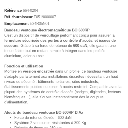
Référence
664-0204
Réf. fournisseur
F0519000007
Emplacement
E24R05N01
Bandeau ventouse électromagnétique BO 600RP
C'est un dispositif de verrouillage performant conçu pour assurer la
fermeture sécurisée des portes à contrôle d’accès, et issues de
secours
. Grâce à sa force de retenue de
600 daN
, elle garantit une
tenue fiable tout en restant simple à intégrer dans les profilés
aluminium, acier ou bois.
Fonction et utilisation
Montée en
version encastrée
dans un profilé, ce bandeau ventouse
s’adapte parfaitement aux installations discrètes nécessitant un haut
niveau de sécurité : bâtiments tertiaires, sites industriels,
établissements publics ou zones à accès restreint. Compatible avec la
plupart des systèmes de contrôle d’accès (badges, digicodes, lecteurs
biométriques…), elle s’ouvre instantanément dès la coupure
d’alimentation.
Atouts du bandeau ventouse BO 600RP DIAx
Force de retenue élevée : 600 daN
Système 2 ventouses résistantes à 300 Kg
Poignée de tirage de 250 cm