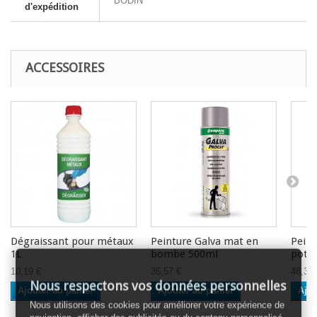
BODIN
d'expédition
ACCESSOIRES
Dégraissant pour métaux
Peinture Galva mat en
Peint
1L
bombe 500ml
pot 
10,19 €
35,57 €
48,30 
Nous respectons vos données personnelles
Ajouter au panier
Ajouter au panier
Ajou
Nous utilisons des cookies pour améliorer votre expérience de